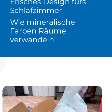
Frisches Design fürs
Schlafzimmer
Wie mineralische
Farben Räume
verwandeln