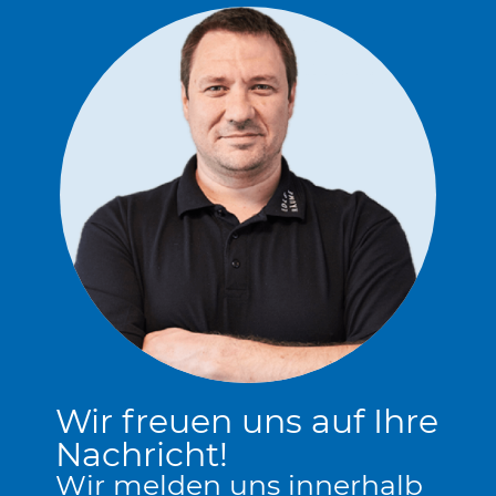
Wir freuen uns auf Ihre
Nachricht!
Wir melden uns innerhalb