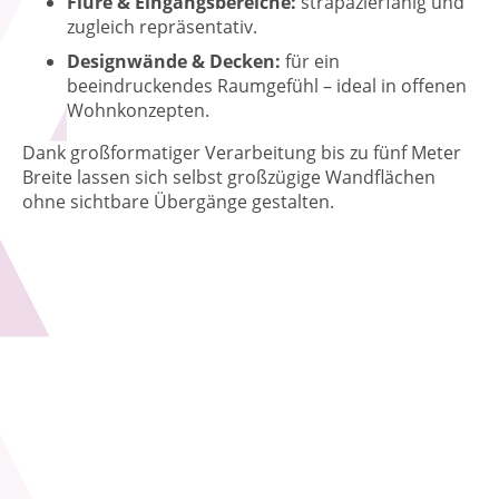
Flure & Eingangsbereiche:
strapazierfähig und
zugleich repräsentativ.
Designwände & Decken:
für ein
beeindruckendes Raumgefühl – ideal in offenen
Wohnkonzepten.
Dank großformatiger Verarbeitung bis zu fünf Meter
Breite lassen sich selbst großzügige Wandflächen
ohne sichtbare Übergänge gestalten.
FAQ zu nahtlosen Wandtextilien
Was sind nahtlose Wandtextilien und
welche Vorteile bieten sie?