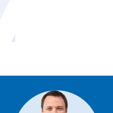
Jetzt Beratung sichern
Lassen Sie uns über Ihr Projekt sprechen.
Wir beraten Sie individuell zu Materialien, Designs
und Möglichkeiten – und zeigen Ihnen live Muster
nahtloser Wandtextilien in unserem Showroom in
Freiburg.
Kontakt aufnehmen und Beratungstermin
vereinbaren.