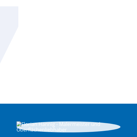
Gewinner des Awards
"Excellence des Handwerks
2023" für außergewöhnliche
handwerkliche und
unternehmerische Leistungen